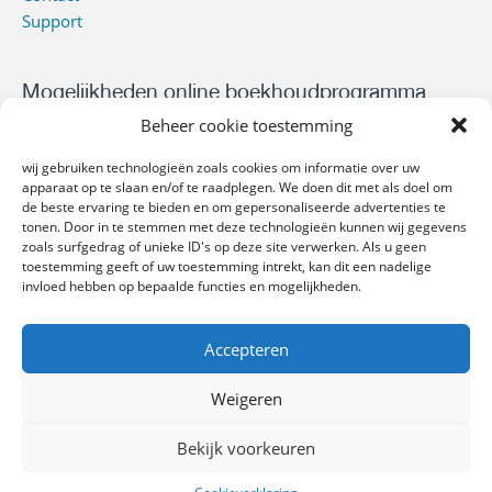
Support
Mogelijkheden online boekhoudprogramma
Beheer cookie toestemming
Online facturen maken
Online offerte maken
wij gebruiken technologieën zoals cookies om informatie over uw
Factuur wordt niet betaald?
apparaat op te slaan en/of te raadplegen. We doen dit met als doel om
Urenregistratie zzp’er
de beste ervaring te bieden en om gepersonaliseerde advertenties te
tonen. Door in te stemmen met deze technologieën kunnen wij gegevens
Online inkoopfacturen inboeken
zoals surfgedrag of unieke ID's op deze site verwerken. Als u geen
Financiële rapportages maken
toestemming geeft of uw toestemming intrekt, kan dit een nadelige
invloed hebben op bepaalde functies en mogelijkheden.
Online facturatiepakketten
Accepteren
Gratis factuurprogramma
Standaard factuurprogramma
Weigeren
Uitgebreid factuurprogramma
Bekijk voorkeuren
Copyright © 2026 Webfactuur
Volg ons ook op