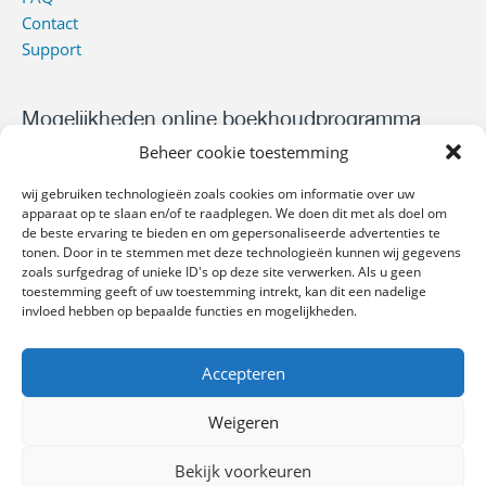
Contact
Support
Mogelijkheden online boekhoudprogramma
Beheer cookie toestemming
Online facturen maken
Online offerte maken
wij gebruiken technologieën zoals cookies om informatie over uw
Factuur wordt niet betaald?
apparaat op te slaan en/of te raadplegen. We doen dit met als doel om
de beste ervaring te bieden en om gepersonaliseerde advertenties te
Urenregistratie zzp’er
tonen. Door in te stemmen met deze technologieën kunnen wij gegevens
Online inkoopfacturen inboeken
zoals surfgedrag of unieke ID's op deze site verwerken. Als u geen
Financiële rapportages maken
toestemming geeft of uw toestemming intrekt, kan dit een nadelige
invloed hebben op bepaalde functies en mogelijkheden.
Online facturatiepakketten
Accepteren
Gratis factuurprogramma
Standaard factuurprogramma
Weigeren
Uitgebreid factuurprogramma
Bekijk voorkeuren